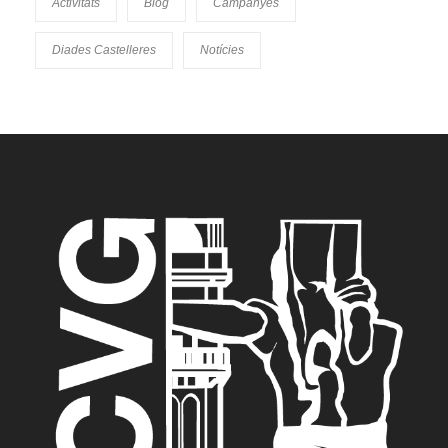
Activitats
Blog
Campanyes
Diades Castelleres
Notícies