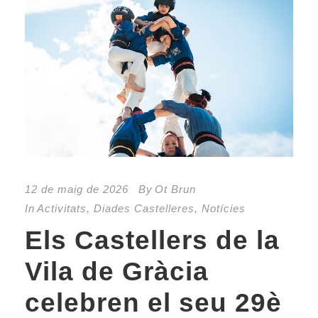
12 de maig de 2026
By
Ot Brun
In
Activitats
,
Diades Castelleres
,
Notícies
Els Castellers de la
Vila de Gràcia
celebren el seu 29è