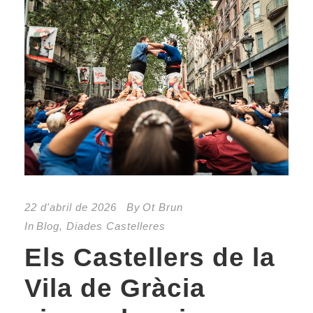
22 d'abril de 2026
By
Ot Brun
In
Blog
,
Diades Castelleres
Els Castellers de la
Vila de Gràcia