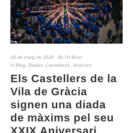
18 de maig de 2026
By
Ot Brun
In
Blog
,
Diades Castelleres
,
Notícies
Els Castellers de la
Vila de Gràcia
signen una diada
de màxims pel seu
XXIX Aniversari