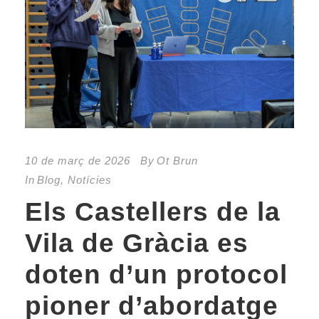
10 de març de 2026
By
Ot Brun
In
Blog
,
Notícies
Els Castellers de la
Vila de Gràcia es
doten d’un protocol
pioner d’abordatge