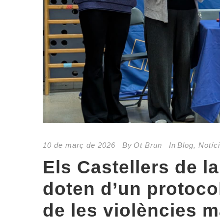
10 de març de 2026
By
Ot Brun
In
Blog
,
Notíc
Els Castellers de la
doten d’un protoco
de les violències m