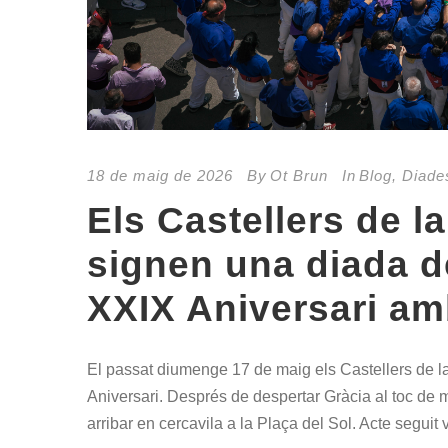
18 de maig de 2026
By
Ot Brun
In
Blog
,
Diade
Els Castellers de la
signen una diada 
XXIX Aniversari amb 
El passat diumenge 17 de maig els Castellers de la
Aniversari. Després de despertar Gràcia al toc de 
arribar en cercavila a la Plaça del Sol. Acte seguit va